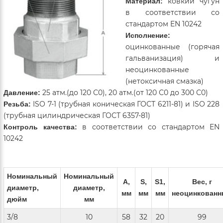
ковкий чугун
Материал:
в соответствии со
стандартом EN 10242
Исполнение:
оцинкованные (горячая
гальванизация) и
неоцинкованные
(нетоксичная смазка)
25 атм.(до 120 С0), 20 атм.(от 120 С0 до 300 С0)
Давление:
ISO 7-1 (трубная коническая ГОСТ 6211-81) и ISO 228
Резьба:
(трубная цилиндрическая ГОСТ 6357-81)
в соответствии со стандартом EN
Контроль качества:
10242
Номинальный
Номинальный
A,
S,
S1,
Вес, г
диаметр,
диаметр,
мм
мм
мм
неоцинкован
дюйм
мм
3/8
10
58
32
20
99