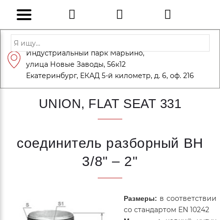
Адрес: Санкт-Петербург, Петергоф,
Индустриальный парк Марьино,
info@eversteel.ru
+7 (812) 600-10-15
улица Новые Заводы, 56к12
ЗАКАЗАТЬ ЗВОНОК
Екатеринбург, ЕКАД 5-й километр, д. 6, оф. 216
UNION, FLAT SEAT 331
соединитель разборный ВН
3/8" – 2"
в соответствии
Размеры:
со стандартом EN 10242